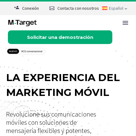
Conexión
Contacta con nosotros
Español
Solicitar una demostración
Contacto
Solicitar una demostración
Rate this page
LA EXPERIENCIA DEL
MARKETING MÓVIL
Revolucione sus comunicaciones
móviles con soluciones de
mensajería flexibles y potentes,