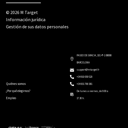
© 2026 M Target
Información jurídica
Gestión de sus datos personales
PASEO DE GRACIA, 101 4°-1 08008
BARCELONA
support@mtarget.fr
+34 910 059 520
Quiénes somos
+34 931 790 381
¿Por qué elegirnos?
De lunes a viernes, de 9.00 a
Empleo
17.30 h.