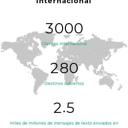
internacional
3
0
0
0
Clientes internacional
2
8
0
Destinos cubiertos
.
2
5
Miles de millones de mensajes de texto enviados en