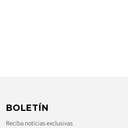
Rate this page
BOLETÍN
Reciba noticias exclusivas