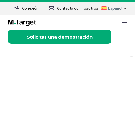
Conexión
Contacta con nosotros
Español
Solicitar una demostración
Contacto
Solicitar una demostración
Rate this page