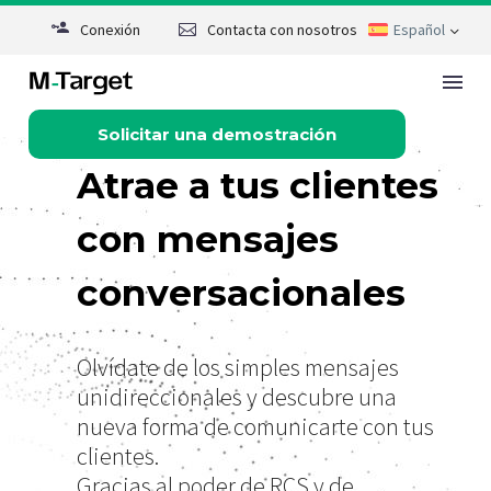
Conexión
Contacta con nosotros
Español
Solicitar una demostración
Contacto
Solicitar una demostración
Atrae a tus clientes
Rate this page
con mensajes
conversacionales
Olvídate de los simples mensajes
unidireccionales y descubre una
nueva forma de comunicarte con tus
clientes.
Gracias al poder de RCS y de