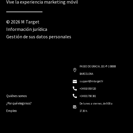
Vive la experiencia marketing móvil
© 2026 M Target
Información jurídica
Gestión de sus datos personales
PASEO DE GRACIA, 101 4°-1 08008
BARCELONA
support@mtarget.fr
+34 910 059 520
Quiénes somos
+34 931 790 381
¿Por qué elegirnos?
De lunes a viernes, de 9.00 a
Empleo
17.30 h.