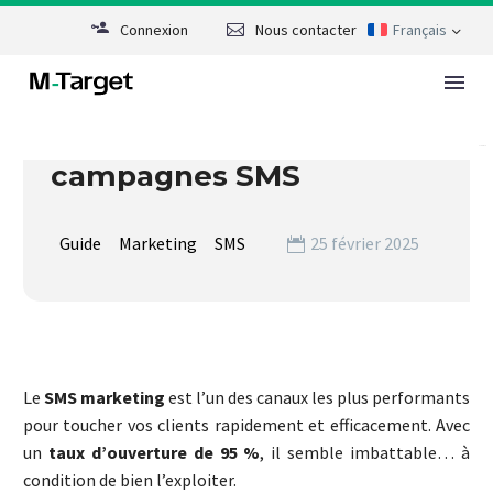
Connexion
Nous contacter
Français
Demander une démo
STOP aux erreurs ! Les 7
Contact
pièges qui ruinent vos
Rate this post
campagnes SMS
Guide
Marketing
SMS
25 février 2025
Le
SMS marketing
est l’un des canaux les plus performants
pour toucher vos clients rapidement et efficacement. Avec
un
taux d’ouverture de 95 %
, il semble imbattable… à
condition de bien l’exploiter.