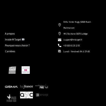
54 Av. Victor Hugo, 92500 Rueil-
Malmaison
A propos
44 L'Occitane 31670 Labège
Inside M Target
support@mtarget.fr
Pourquoi nous choisir ?
+33 (0)5 61 25 12 55
Carrières
Lundi - Vendredi 9h à 17h30