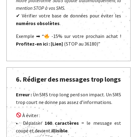
Notre plateforme SaaS ajoute automatiquement la
mention STOP à vos SMS.
✔ Vérifier votre base de données pour éviter les
numéros obsolètes
.
Exemple ➡ “
-15% sur votre prochain achat !
Profitez-en ici : [Lien]
(STOP au 36180)”
6. Rédiger des messages trop longs
Erreur :
Un SMS trop long perd son impact. Un SMS
trop court ne donne pas assez d’informations.
À éviter :
• Dépasser
160 caractères
= le message est
coupé et devient
illisible
.