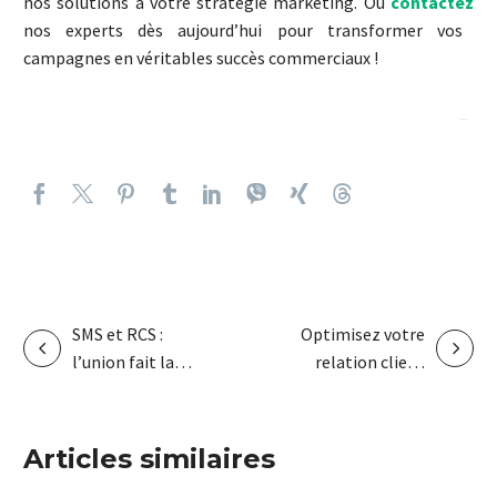
nos solutions à votre stratégie marketing. Ou
contactez
nos experts dès aujourd’hui pour transformer vos
campagnes en véritables succès commerciaux !
Rate this post
SMS et RCS :
Optimisez votre
l’union fait la
relation client
force !
avec le
messaging
conversationnel
Articles similaires