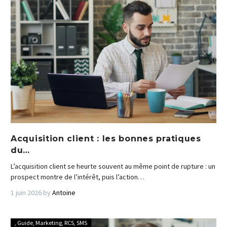
Acquisition client : les bonnes pratiques
du…
L’acquisition client se heurte souvent au même point de rupture : un
prospect montre de l’intérêt, puis l’action…
1 juin 2026
by
Antoine
,
Guide
,
Marketing
,
RCS
,
SMS